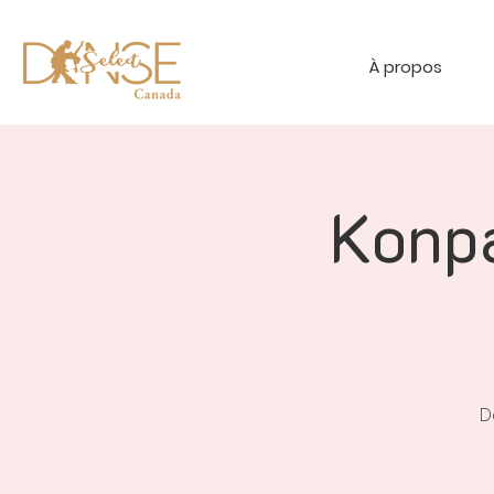
À propos
Konpa
D