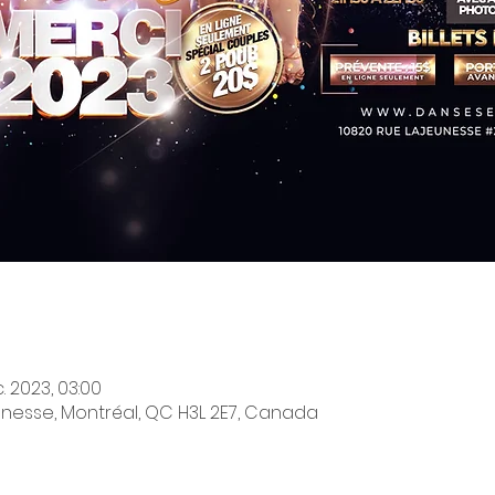
. 2023, 03:00
unesse, Montréal, QC H3L 2E7, Canada