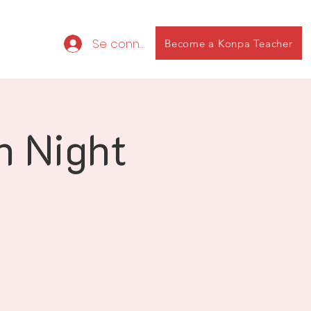
Se connecter
Become a Konpa Teacher
n Night