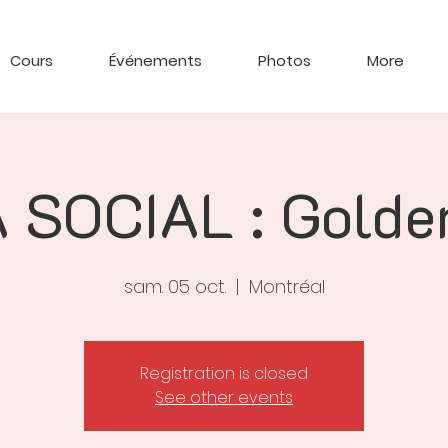
Cours
Événements
Photos
More
SOCIAL : Golde
sam. 05 oct.
  |  
Montréal
Registration is closed
See other events