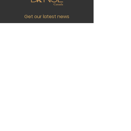
Get our latest news
Join
Contact Us
Schiller:
(438) 922-9291
Classes